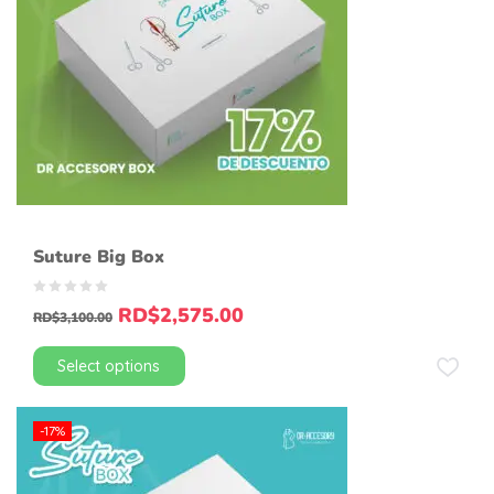
Suture Big Box
RD$
2,575.00
RD$
3,100.00
Select options
-17%