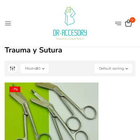
0
Trauma y Sutura
Mostrar
30
Default sorting
-7%