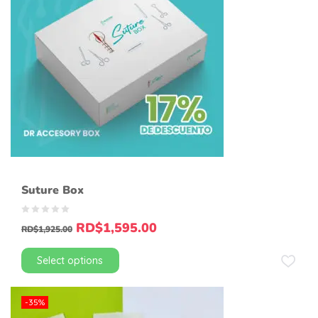
Suture Box
RD$
1,595.00
RD$
1,925.00
Select options
-35%