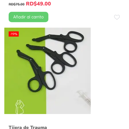
RD$
49.00
RD$
75.00
Añadir al carrito
-19%
Tijera de Trauma