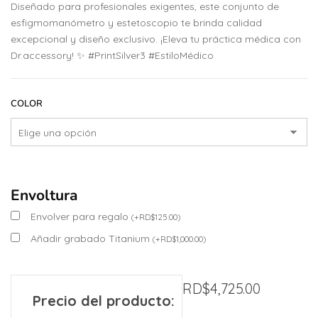
Diseñado para profesionales exigentes, este conjunto de
esfigmomanómetro y estetoscopio te brinda calidad
excepcional y diseño exclusivo. ¡Eleva tu práctica médica con
Dr.accessory! ✨ #PrintSilver3 #EstiloMédico
COLOR
Envoltura
Envolver para regalo
(
+
RD$
125.00
)
Añadir grabado Titanium
(
+
RD$
1,000.00
)
RD$
4,725.00
Precio del producto: