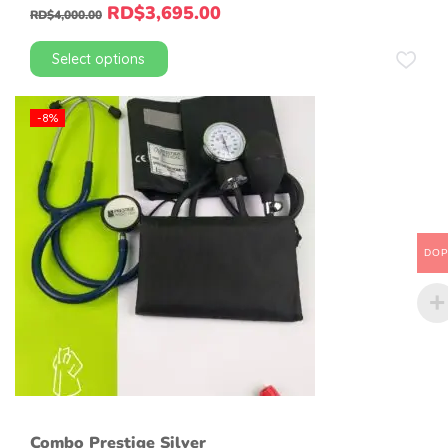
RD$
3,695.00
RD$
4,000.00
Select options
-8%
DO
Combo Prestige Silver