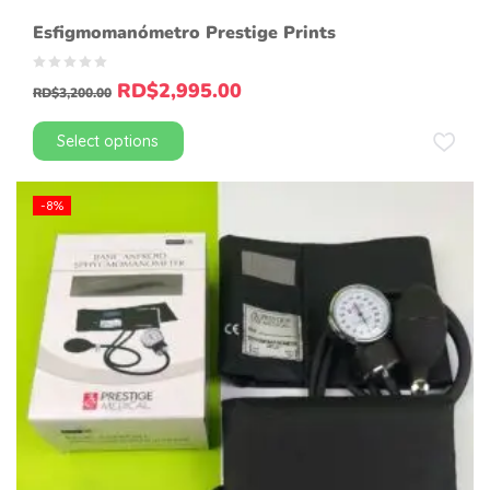
Esfigmomanómetro Prestige Prints
RD$
2,995.00
RD$
3,200.00
Select options
-8%