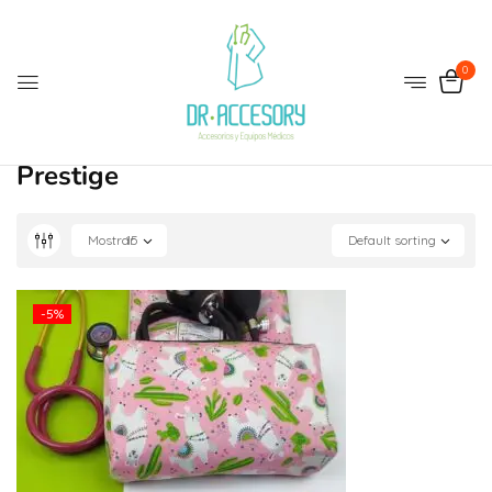
0
Prestige
Mostrar
15
Default sorting
-5%