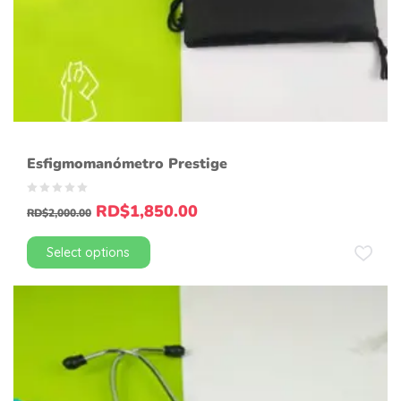
Esfigmomanómetro Prestige
RD$
1,850.00
RD$
2,000.00
Select options