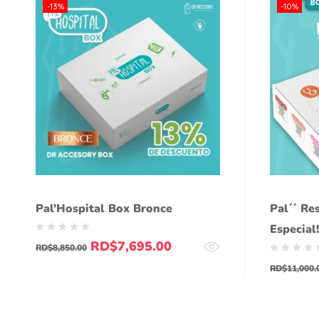
-13%
-10%
Pal’Hospital Box Bronce
Pal´´ Re
Especial
RD$
7,695.00
RD$
8,850.00
RD$
11,000.