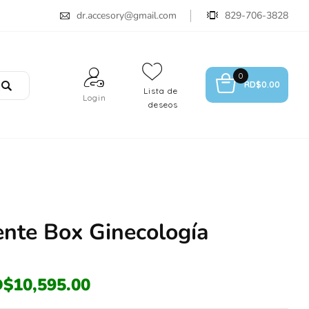
dr.accesory@gmail.com
829-706-3828
0
RD$
0.00
Lista de
Login
deseos
ente Box Ginecología
D$
10,595.00