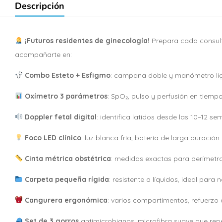
Descripción
¡Futuros residentes de ginecología!
Prepara cada consult
acompañarte en:
Combo Esteto + Esfigmo
: campana doble y manómetro lige
Oxímetro 3 parámetros
: SpO₂, pulso y perfusión en tiempo 
Doppler fetal digital
: identifica latidos desde las 10–12 
Foco LED clínico
: luz blanca fría, batería de larga duraci
Cinta métrica obstétrica
: medidas exactas para perímetro 
Carpeta pequeña rígida
: resistente a líquidos, ideal para
Cangurera ergonómica
: varios compartimentos, refuerzo
Set de 3 gorros
antimicrobianos: microfibra suave que repel