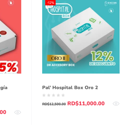
-12%
ugía
Pal’ Hospital Box Oro 2
RD$
11,000.00
RD$
12,500.00
.00