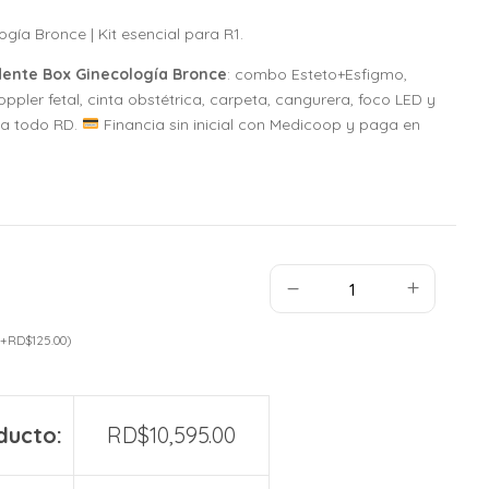
gía Bronce | Kit esencial para R1.
dente Box Ginecología Bronce
: combo Esteto+Esfigmo,
pler fetal, cinta obstétrica, carpeta, cangurera, foco LED y
 a todo RD.
Financia sin inicial con Medicoop y paga en
+
RD$
125.00
)
ducto:
RD$
10,595.00