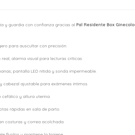
a y guardia con confianza gracias al
Pal Residente Box Ginecolo
ro para auscultar con precisión.
real; alarma visual para lecturas críticas.
semanas; pantalla LED nítida y sonda impermeable.
ón y cabezal ajustable para exámenes íntimos.
cefálico y altura uterina.
 notas rápidas en sala de parto.
 en costuras y correa acolchada.
e fluidos y mantiene la higiene.