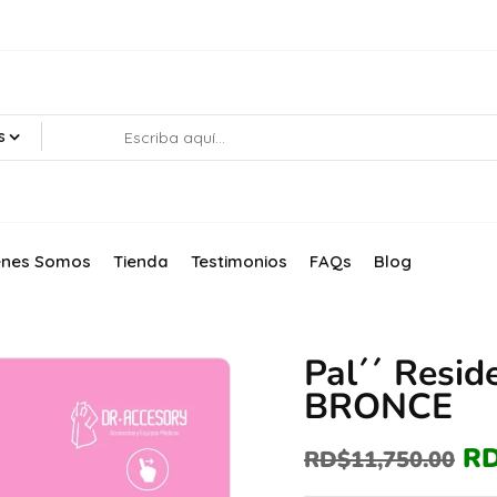
s
énes Somos
Tienda
Testimonios
FAQs
Blog
Pal´´ Resid
BRONCE
R
RD$
11,750.00