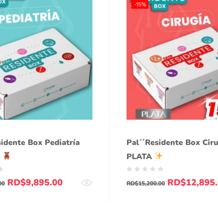
-15%
sidente Box Pediatría
Pal´´Residente Box Cir
!
PLATA
RD$
9,895.00
RD$
12,895
00
RD$
15,200.00