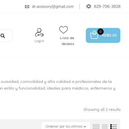
dr.accesory@gmail.com
829-706-3828
0
RD$
0.00
Lista de
Login
deseos
suavidad, comodidad y alta calidad a profesionales de la
an estilo y funcionalidad, ideales para médicos, enfermeros y
Showing all 2 results
Ordenar por los últimos