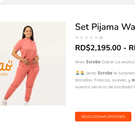
Set Pijama Wa
(0)
RD$
2,195.00
-
R
Wao
Scrubs
Dubai: La evoluc
¡Wao
Scrubs
te Sorpren
dorados. Frescos, suaves, y
a
nuestro servicio de bordado! D
SELECCIONAR OPCIONES