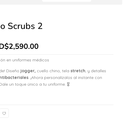
o Scrubs 2
D$
2,590.00
ión en uniformes médicos
de! Diseño
jogger,
cuello chino, tela
stretch
, y detalles
ntibacteriales
. ¡Ahora personalízalos al instante con
ale un toque único a tu uniforme. 🎖