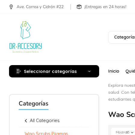
Ave. Correa y Cidrón #22
¡Entregas en 24 horas!
Categoría
Inicio
Qui
Seleccionar categorías
Explora nues
salud. Con te
estudiantes 
Categorías
Wao Scr
All Categories
Mostrar
15
Wao Scrubs Pijamas