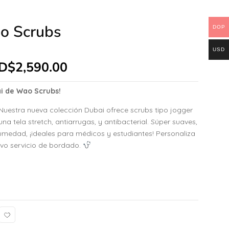
o Scrubs
DOP
USD
D$
2,590.00
ai de Wao Scrubs!
uestra nueva colección Dubai ofrece scrubs tipo jogger
na tela stretch, antiarrugas, y antibacterial. Súper suaves,
umedad, ¡ideales para médicos y estudiantes! Personaliza
ivo servicio de bordado.