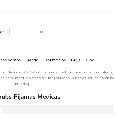
s
énes Somos
Tienda
Testimonios
FAQs
Blog
tra colección
Wao Scrubs
: pijamas médicas diseñadas para ofrecer 
las de primera, resistentes e fácil cuidado, nuestros scrubs combin
que buscan lo mejor
ubs Pijamas Médicas