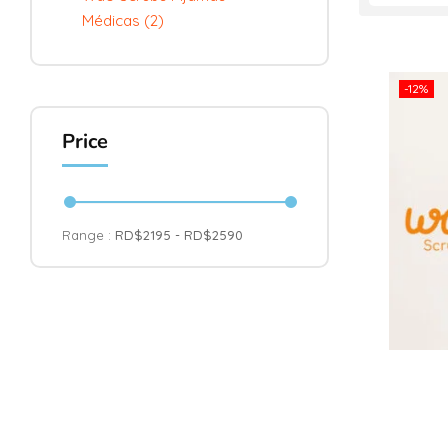
Médicas
(2)
-12%
Price
Range :
RD$
2195
- RD$
2590