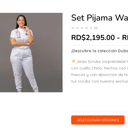
Set Pijama Wa
(0)
RD$
2,195.00
-
R
¡Descubre la colección Dub
¡Wao Scrubs sorpréndete! N
con cuello chino, hechos con u
frescos y con absorción de h
tus scrubs con nuestro exclus
SELECCIONAR OPCIONES