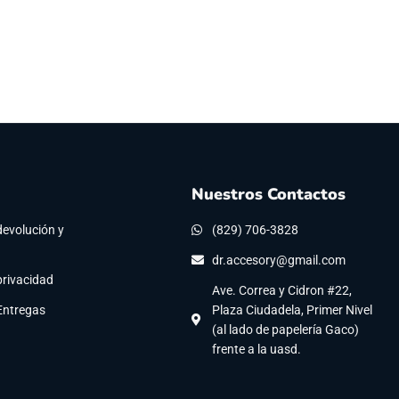
Nuestros Contactos
devolución y
(829) 706-3828
dr.accesory@gmail.com
privacidad
Ave. Correa y Cidron #22,
 Entregas
Plaza Ciudadela, Primer Nivel
(al lado de papelería Gaco)
frente a la uasd.